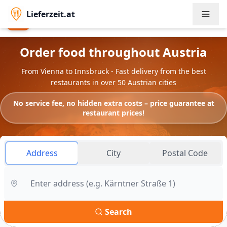
Lieferzeit.at
Lieferzeit.at App
Open
Order faster & exclusive offers
Order food throughout Austria
From Vienna to Innsbruck - Fast delivery from the best
restaurants in over 50 Austrian cities
No service fee, no hidden extra costs – price guarantee at
restaurant prices!
Address
City
Postal Code
Search