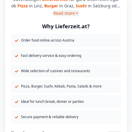
ob
Pizza
in Linz,
Burger
in Graz,
Sushi
in Salzburg oder
Kebab
in Wien – mit nur wenigen Klicks können Sie Ihr
Read more
Lieblingsessen bequem online bestellen und direkt
nach Hause liefern lassen. Mit Lieferzeit.at finden Sie
Why Lieferzeit.at?
die besten Restaurants in Ihrer Stadt. Wählen Sie aus
einer Vielzahl an Küchen: Pizza, Burger, Sushi, Kebab,
✓
Order food online across Austria
Pasta, Salate, Desserts und mehr. Unser Lieferservice
bringt Ihnen frisches Essen direkt nach Hause – egal
✓
Fast delivery service & easy ordering
ob in Wien, Linz, Salzburg, Graz, Innsbruck oder
Klagenfurt.
✓
Wide selection of cuisines and restaurants
✓
Pizza, Burger, Sushi, Kebab, Pasta, Salads & more
✓
Ideal for lunch break, dinner or parties
✓
Secure payment & reliable delivery