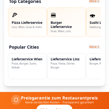
Top Categories
More
🍕
🍔
🍣
Pizza Lieferservice
Burger
Sushi Liefe
Lieferservice
Linz, Wien, Graz & mehr
Salzburg, Wien,
Graz, Wien, Linz
Popular Cities
More
Lieferservice
Wien
Lieferservice
Linz
Lieferservi
Pizza, Burger, Sushi,
Pizza, Pasta, Döner,
Burger, Pizza, 
Kebab
Burger
Preisgarantie zum Restaurantpreis
Keine versteckten Kosten – Transparenz garantiert